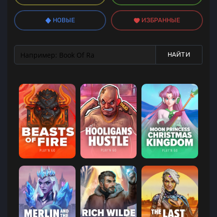
НОВЫЕ
ИЗБРАННЫЕ
НАЙТИ